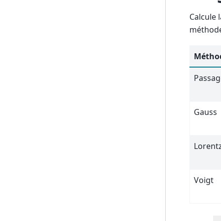
Calcule 
méthode
Métho
Passag
Gauss
Lorent
Voigt