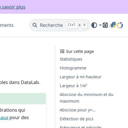
 savoir plus
ements
Recherche
+
Ctrl
K
GitHub
Sur cette page
Statistiques
Histogramme
Largeur à mi-hauteur
ibles dans DataLab.
Largeur à 1/e²
Abscisse du minimum et du
maximum
érations qui
Abscisse pour y=…
naux
pour des
Détection de pics
.
Fréquence et période