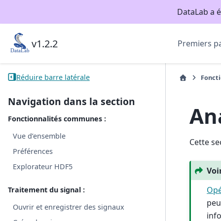
DataLab a é
v1.2.2
Premiers p
Réduire barre latérale
Foncti
Navigation dans la section
An
Fonctionnalités communes :
Vue d’ensemble
Cette se
Préférences
Explorateur HDF5
Voi
Opé
Traitement du signal :
peu
Ouvrir et enregistrer des signaux
inf