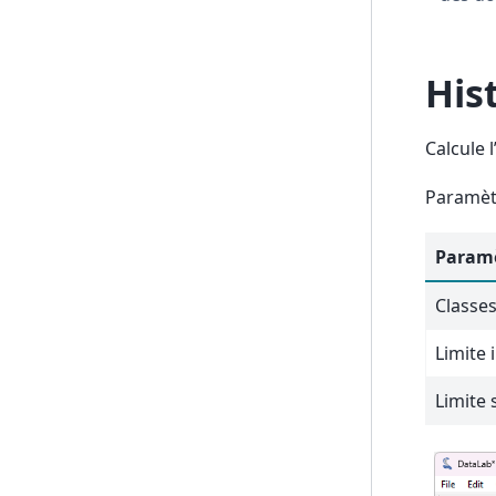
His
Calcule 
Paramèt
Param
Classe
Limite 
Limite 