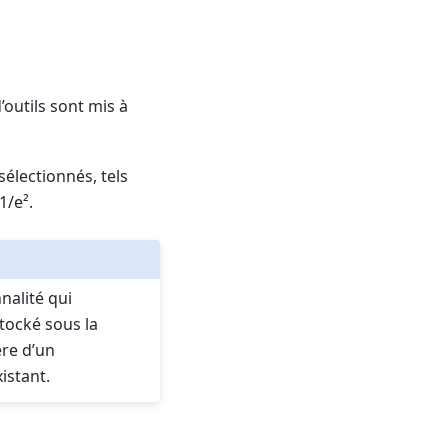
’outils sont mis à
sélectionnés, tels
1/e².
nalité qui
stocké sous la
ère d’un
istant.