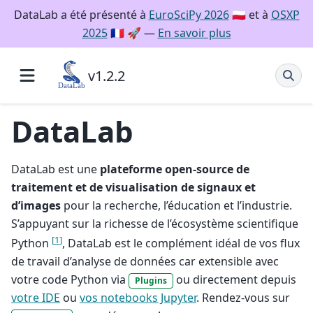
DataLab a été présenté à
EuroSciPy 2026
🇵🇱 et à
OSXP
2025
🇫🇷 🚀 —
En savoir plus
v1.2.2
DataLab
DataLab est une
plateforme open-source de
traitement et de visualisation de signaux et
d’images
pour la recherche, l’éducation et l’industrie.
S’appuyant sur la richesse de l’écosystème scientifique
[
1
]
Python
, DataLab est le complément idéal de vos flux
de travail d’analyse de données car extensible avec
votre code Python via
ou directement depuis
Plugins
votre IDE
ou
vos notebooks Jupyter
. Rendez-vous sur